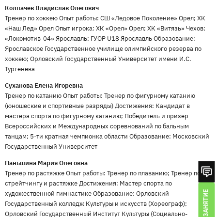
Колпачев Владислав Олегович
Тренер по хоккею Опыт работы: СШ «Ледовое Поколение» Орел; ХК
«Наш Лед» Орел Опыт игрока: ХК «Орел» Орел; ХК «Витязь» Чехов;
«Локомотив-04» Ярославль; ГУОР U18 Ярославль Образование:
Ярославское Государственное училище олимпийского резерва по
хоккею; Орловский Государственный Университет имени И.С.
Тургенева
Суханова Елена Игоревна
Тренер по катанию Опыт работы: Тренер по фигурному катанию
(юношеские и спортивные разряды) Достижения: Кандидат в
мастера спорта по фигурному катанию; Победитель и призер
Всероссийских и Международных соревнований по бальным
танцам; 5-ти кратная чемпионка области Образование: Московский
Государственный Университет
Паньшина Мария Олеговна
Тренер по растяжке Опыт работы: Тренер по плаванию; Тренер по
стрейтчингу и растяжке Достижения: Мастер спорта по
художественной гимнастике Образование: Орловский
Государственный колледж Культуры и искусств (Хореограф);
Орловский Государственный Институт Культуры (Социально-