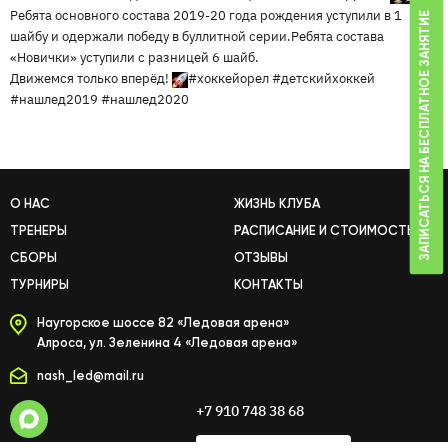
Ребята основного состава 2019-20 года рождения уступили в 1
ЗАПИСАТЬСЯ НА БЕСПЛАТНОЕ ЗАНЯТИЕ
шайбу и одержали победу в буллитной серии.Ребята состава
«Новички» уступили с разницей 6 шайб.
Движемся только вперёд!
#хоккейорел
#детскийхоккей
#нашлед2019
#нашлед2020
О НАС
ЖИЗНЬ КЛУБА
ТРЕНЕРЫ
РАСПИСАНИЕ И СТОИМОСТЬ
СБОРЫ
ОТЗЫВЫ
ТУРНИРЫ
КОНТАКТЫ
Наугорское шоссе 82 «Ледовая арена»
Алроса, ул. Зеленина 4 «Ледовая арена»
nash_led@mail.ru
+7 910 748 38 68